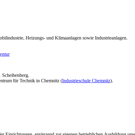
mobilindustrie, Heizungs- und Klimaanlagen sowie Industrieanlagen.
entur
1 Scheibenberg.
entrum für Technik in Chemnitz (
Industrieschule Chemnitz
).
r Einrichtungen, ergänzend zur eigenen betrieblichen Ausbildung unse